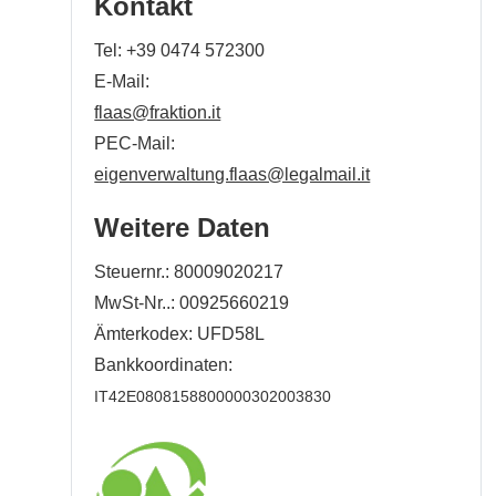
Kontakt
Tel:
+39 0474 572300
E-Mail:
flaas@fraktion.it
PEC-Mail:
eigenverwaltung.flaas@legalmail.it
Weitere Daten
Steuernr.: 80009020217
MwSt-Nr..: 00925660219
Ämterkodex: UFD58L
Bankkoordinaten:
IT42E0808158800000302003830