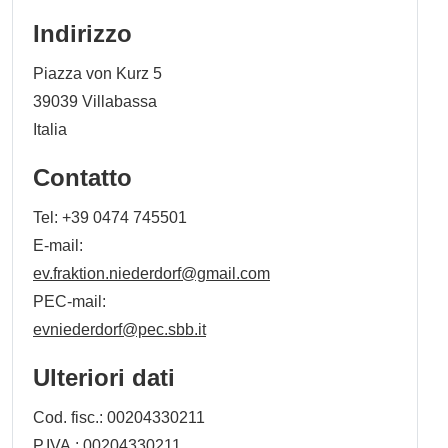
anticorruzione") come previsto dal decreto
Indirizzo
legislativo 14 marzo 2013 n. 33
successivamente modificato dal decreto
Piazza von Kurz 5
legislativo 25 maggio 2016 n. 97. La sezione
39039
Villabassa
"Amministrazione trasparente" è strutturata
Italia
secondo le previsioni di cui all’Allegato 1 della
Contatto
Delibera ANAC n. 1310 di data 28 dicembre
2016 ("Prime linee guida recanti indicazioni
Tel:
+39 0474 745501
sull'attuazione degli obblighi di pubblicità,
E-mail:
trasparenza e diffusione di informazioni
ev.fraktion.niederdorf@gmail.com
contenute nel d.lgs. n. 33/2013 come modificato
PEC-mail:
dal d.lgs. n. 97/2016").
evniederdorf@pec.sbb.it
Con L.R. 29 ottobre 2014 n. 10, pubblicata sul
Ulteriori dati
B.U.R. del 29 ottobre 2014, sono state emanate
le disposizioni di adeguamento
Cod. fisc.: 00204330211
dell'ordinamento locale agli obblighi di
P.IVA.: 00204330211